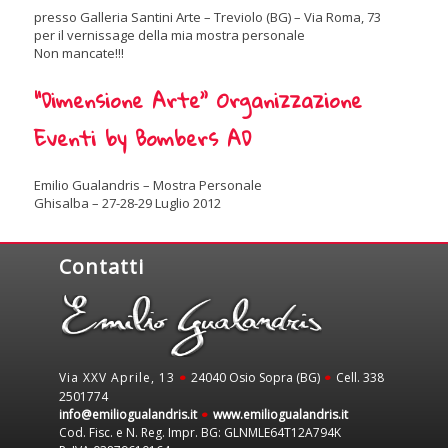
presso Galleria Santini Arte – Treviolo (BG) – Via Roma, 73
per il vernissage della mia mostra personale
Non mancate!!!
“Dimensione Arte” Organizzazione
Eventi by Bombers AD
Emilio Gualandris – Mostra Personale
Ghisalba – 27-28-29 Luglio 2012
Contatti
Via XXV Aprile, 13
24040 Osio Sopra (BG)
Cell. 338
•
•
2501774
info@emiliogualandris.it
www.emiliogualandris.it
•
Cod. Fisc. e N. Reg. Impr. BG: GLNMLE64T12A794K