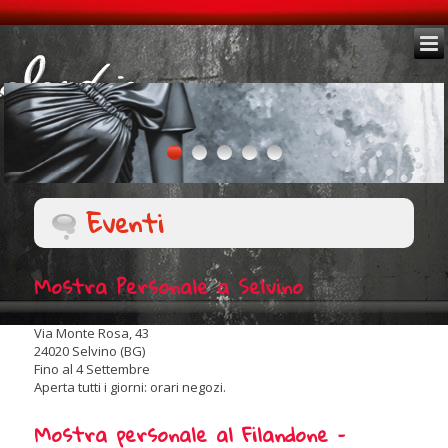
Eventi
Mostra Personale a Selvino
Via Monte Rosa, 43
24020 Selvino (BG)
Fino al 4 Settembre
Aperta tutti i giorni: orari negozi.
Mostra personale al Filandone –