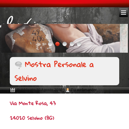
Mostra Personale a
Selvino
Pubblicato
10 Agosto 2016
|
Da
webmaster
Via Monte Rosa, 43
24020 Selvino (BG)