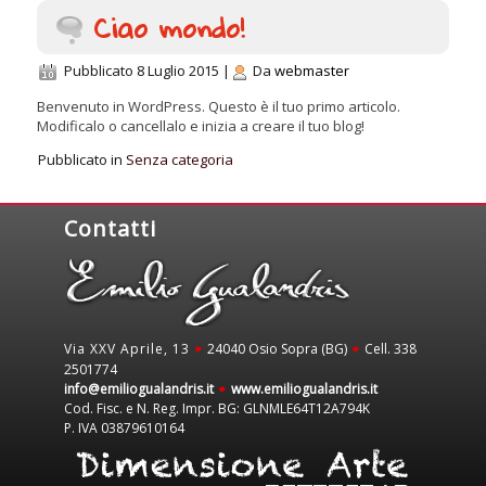
Ciao mondo!
Pubblicato
8 Luglio 2015
|
Da
webmaster
Benvenuto in WordPress. Questo è il tuo primo articolo.
Modificalo o cancellalo e inizia a creare il tuo blog!
Pubblicato in
Senza categoria
Contatti
Via XXV Aprile, 13
24040 Osio Sopra (BG)
Cell. 338
•
•
2501774
info@emiliogualandris.it
www.emiliogualandris.it
•
Cod. Fisc. e N. Reg. Impr. BG: GLNMLE64T12A794K
P. IVA 03879610164