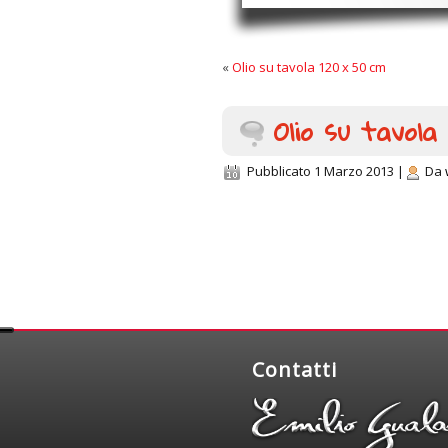
«
Olio su tavola 120 x 50 cm
Olio su tavola
Pubblicato
1 Marzo 2013
|
Da
Contatti