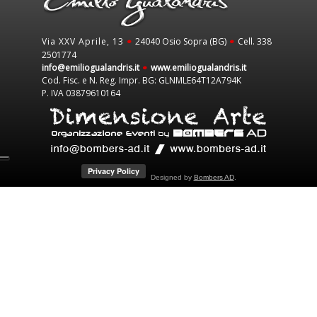
Via XXV Aprile, 13
24040 Osio Sopra (BG)
Cell. 338
•
•
2501774
info@emiliogualandris.it
www.emiliogualandris.it
•
Cod. Fisc. e N. Reg. Impr. BG: GLNMLE64T12A794K
P. IVA 03879610164
Designed by
Bombers AD
.