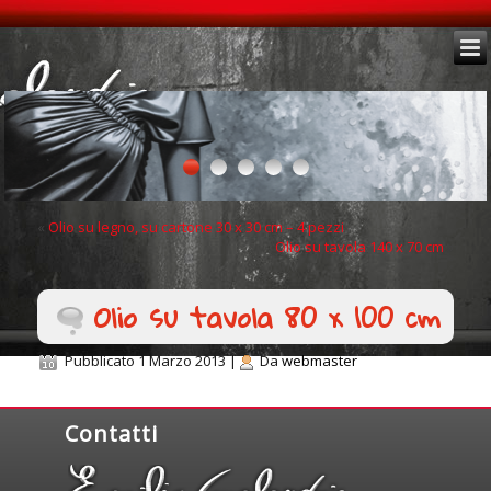
«
Olio su legno, su cartone 30 x 30 cm – 4 pezzi
Olio su tavola 140 x 70 cm
»
Olio su tavola 80 x 100 cm
Pubblicato
1 Marzo 2013
|
Da
webmaster
Contatti