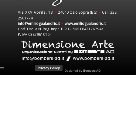
Via XXV Aprile, 13
24040 Osio Sopra (BG)
Cell. 338
•
•
2501774
info@emiliogualandris.it
www.emiliogualandris.it
•
Cod. Fisc. e N. Reg. Impr. BG: GLNMLE64T12A794K
P. IVA 03879610164
Designed by
Bombers AD
.