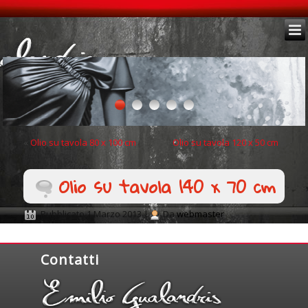
«
Olio su tavola 80 x 100 cm
Olio su tavola 120 x 50 cm
»
Olio su tavola 140 x 70 cm
Pubblicato
1 Marzo 2013
|
Da
webmaster
Contatti